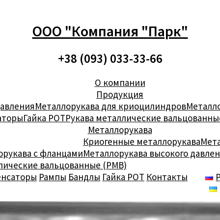
ООО "Компания "Парк"
+38 (093) 033-33-66
О компании
Продукция
давления
Металлорукава для криоцилиндров
Металло
аторы
Гайка РОТ
Рукава металлические вальцованны
Металлорукава
Криогенные металлорукава
Мета
орукава с фланцами
Металлорукава высокого давле
лические вальцованные (РМВ)
енсаторы
Рампы
Бандлы
Гайка РОТ
Контакты