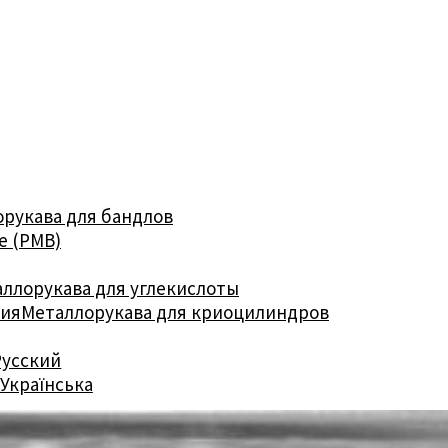
рукава для бандлов
е (РМВ)
ллорукава для углекислоты
ния
Металлорукава для криоцилиндров
Русский
Українська