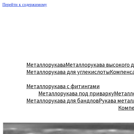
Перейти к содержимому
Металлорукава
Металлорукава высокого 
Металлорукава для углекислоты
Компенс
Металлорукава с фитингами
Металлорукава под приварку
Металл
Металлорукава для бандлов
Рукава метал
Комп