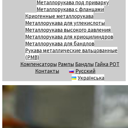
Металлорукава под приварку
Металлорукава с фланцами
Криогенные металлорукава
Металлорукава для углекислоты
Металлорукава высокого давления
Металлорукава для криоцилиндров
Металлорукава для бандлов
Рукава металлические вальцованные
(РМВ)
Компенсаторы
Рампы
Бандлы
Гайка РОТ
Контакты
Русский
Українська