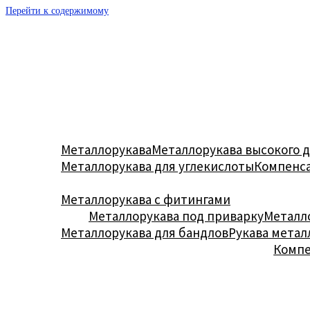
Перейти к содержимому
Металлорукава
Металлорукава высокого 
Металлорукава для углекислоты
Компенс
Металлорукава с фитингами
Металлорукава под приварку
Металл
Металлорукава для бандлов
Рукава метал
Комп