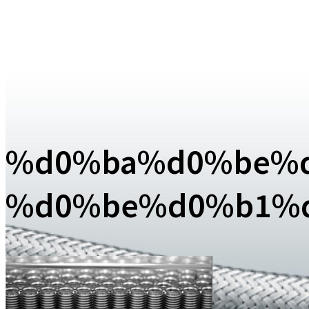
%d0%ba%d0%be%d
%d0%be%d0%b1%