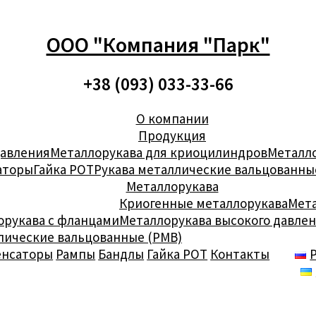
ООО "Компания "Парк"
+38 (093) 033-33-66
О компании
Продукция
давления
Металлорукава для криоцилиндров
Металло
аторы
Гайка РОТ
Рукава металлические вальцованны
Металлорукава
Криогенные металлорукава
Мета
орукава с фланцами
Металлорукава высокого давле
лические вальцованные (РМВ)
енсаторы
Рампы
Бандлы
Гайка РОТ
Контакты