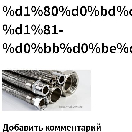
%d1%80%d0%bd%
%d1%81-
%d0%bb%d0%be%
Добавить комментарий