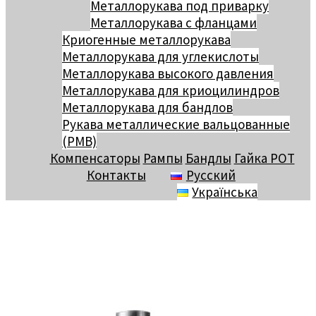
Металлорукава под приварку
Металлорукава с фланцами
Криогенные металлорукава
Металлорукава для углекислоты
Металлорукава высокого давления
Металлорукава для криоцилиндров
Металлорукава для бандлов
Рукава металлические вальцованные
(РМВ)
Компенсаторы
Рампы
Бандлы
Гайка РОТ
Контакты
Русский
Українська