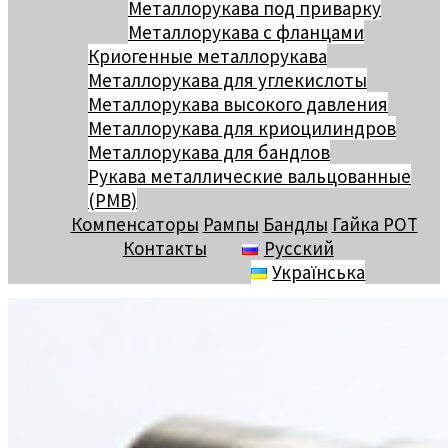
Металлорукава под приварку
Металлорукава с фланцами
Криогенные металлорукава
Металлорукава для углекислоты
Металлорукава высокого давления
Металлорукава для криоцилиндров
Металлорукава для бандлов
Рукава металлические вальцованные
(РМВ)
Компенсаторы
Рампы
Бандлы
Гайка РОТ
Контакты
Русский
Українська