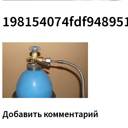
198154074fdf94895
Добавить комментарий