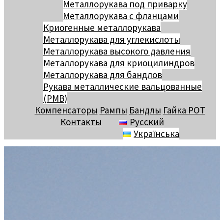
Металлорукава под приварку
Металлорукава с фланцами
Криогенные металлорукава
Металлорукава для углекислоты
Металлорукава высокого давления
Металлорукава для криоцилиндров
Металлорукава для бандлов
Рукава металлические вальцованные
(РМВ)
Компенсаторы
Рампы
Бандлы
Гайка РОТ
Контакты
Русский
Українська