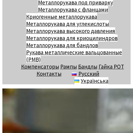
Металлорукава под приварку
Металлорукава с фланцами
Криогенные металлорукава
Металлорукава для углекислоты
Металлорукава высокого давления
Металлорукава для криоцилиндров
Металлорукава для бандлов
Рукава металлические вальцованные
(РМВ)
Компенсаторы
Рампы
Бандлы
Гайка РОТ
Контакты
Русский
Українська