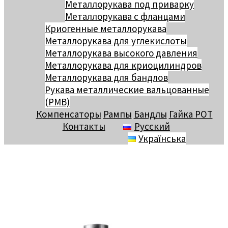
Металлорукава под приварку
Металлорукава с фланцами
Криогенные металлорукава
Металлорукава для углекислоты
Металлорукава высокого давления
Металлорукава для криоцилиндров
Металлорукава для бандлов
Рукава металлические вальцованные
(РМВ)
Компенсаторы
Рампы
Бандлы
Гайка РОТ
Контакты
Русский
Українська