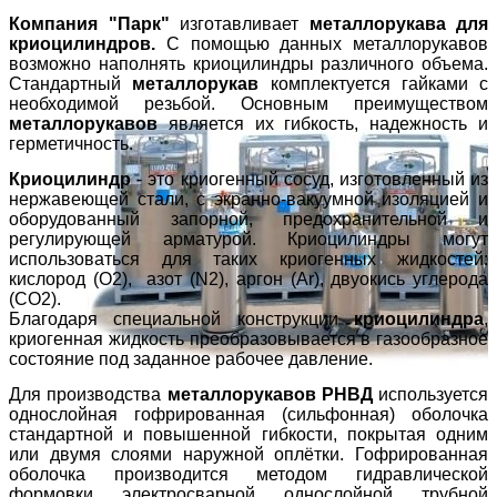
Компания "Парк"
изготавливает
металлорукава
для
криоцилиндров.
С помощью данных металлорукавов
возможно наполнять криоцилиндры различного объема.
Стандартный
металлорукав
комплектуется гайками с
необходимой резьбой. Основным преимуществом
металлорукавов
является их гибкость, надежность и
герметичность.
Криоцилиндр
- это криогенный сосуд, изготовленный из
нержавеющей стали, с экранно-вакуумной изоляцией и
оборудованный запорной, предохранительной и
регулирующей арматурой. Криоцилиндры могут
использоваться для таких криогенных жидкостей:
кислород (О2), азот (N2), аргон (Ar), двуокись углерода
(СО2).
Благодаря специальной конструкции
криоцилиндра
,
криогенная жидкость преобразовывается в газообразное
состояние под заданное рабочее давление.
Для производства
металлорукавов РНВД
используется
однослойная гофрированная (сильфонная) оболочка
стандартной и повышенной гибкости, покрытая одним
или двумя слоями наружной оплётки. Гофрированная
оболочка производится методом гидравлической
формовки электросварной однослойной трубной