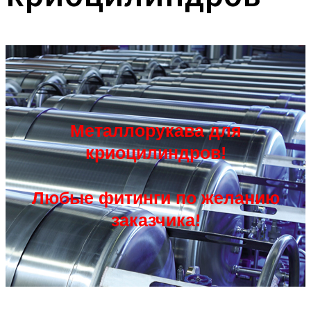
Металлорукава для
криоцилиндров!
Любые фитинги по желанию
заказчика!