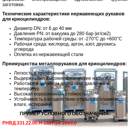
заготовки.
Технические характеристики нержавеющих рукавов
для криоцилиндров:
Диаметр DN: от 6 до 40 мм
Давление PN: от вакуума до 280 бар (кг/см2)
Температура рабочей среды: от -270°С до +600°С
Рабочая среда: кислород, аргон, азот, двуокись
углерода
Оплетка из нержавеющей стали
Преимущества металлорукавов для криоцилиндров:
Легкость в применении
Выдерживают высокие физические нагрузки
Работают в широком диапазоне давлений и
температур
Высокая коррозионная стойкость
Устойчивость к воздействию открытого пламени,
влаге, истиранию
ПРИМЕР УСЛОВНОГО ОБОЗНАЧЕНИЯ:
РНВД.331.22.00.Н-14/Н-14. 20х3,0