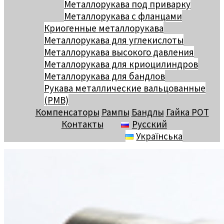
Металлорукава под приварку
Металлорукава с фланцами
Криогенные металлорукава
Металлорукава для углекислоты
Металлорукава высокого давления
Металлорукава для криоцилиндров
Металлорукава для бандлов
Рукава металлические вальцованные
(РМВ)
Компенсаторы
Рампы
Бандлы
Гайка РОТ
Контакты
Русский
Українська