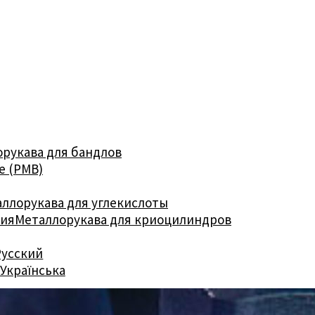
рукава для бандлов
е (РМВ)
ллорукава для углекислоты
ния
Металлорукава для криоцилиндров
Русский
Українська