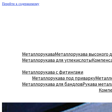
Перейти к содержимому
Металлорукава
Металлорукава высокого 
Металлорукава для углекислоты
Компенс
Металлорукава с фитингами
Металлорукава под приварку
Металл
Металлорукава для бандлов
Рукава метал
Комп