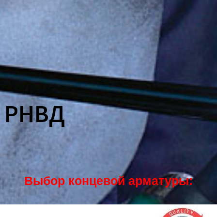
а РНВД
Выбор концевой арматуры: