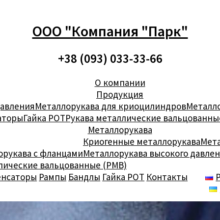
ООО "Компания "Парк"
+38 (093) 033-33-66
О компании
Продукция
давления
Металлорукава для криоцилиндров
Металло
аторы
Гайка РОТ
Рукава металлические вальцованны
Металлорукава
Криогенные металлорукава
Мета
орукава с фланцами
Металлорукава высокого давле
лические вальцованные (РМВ)
енсаторы
Рампы
Бандлы
Гайка РОТ
Контакты