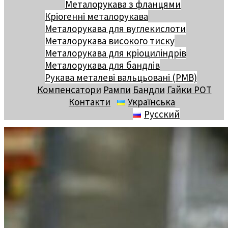
Металорукава з фланцями
Кріогенні металорукава
Металорукава для вуглекислоти
Металорукава високого тиску
Металорукава для кріоциліндрів
Металорукава для бандлів
Рукава металеві вальцьовані (РМВ)
Компенсатори
Рампи
Бандли
Гайки РОТ
Контакти
Українська
Русский